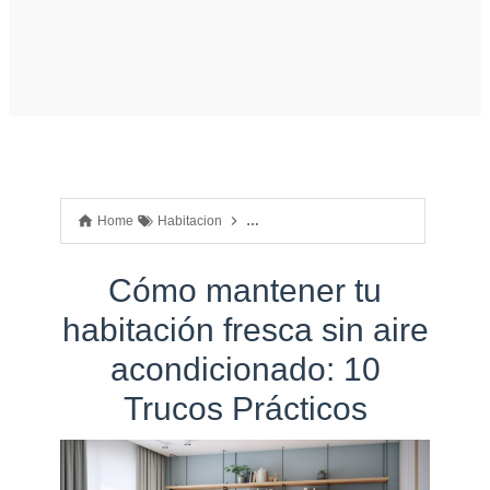
Home
Habitacion
Trucos practicos para una casa
Cómo 
Cómo mantener tu
habitación fresca sin aire
acondicionado: 10
Trucos Prácticos