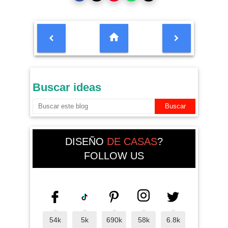
Buscar ideas
DISEÑO
DE CASAS
?
FOLLOW US
54k
5k
690k
58k
6.8k