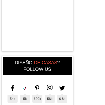
DISEÑO
DE CASAS
?
FOLLOW US
54k
5k
690k
58k
6.8k