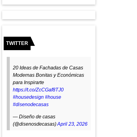
TWITTER
20 Ideas de Fachadas de Casas
Modernas Bonitas y Económicas
para Inspirarte
https://t.co/ZcCGaf8TJ0
#housedesign
#house
#disenodecasas
— Diseño de casas
(@disenosdecasas)
April 23, 2026