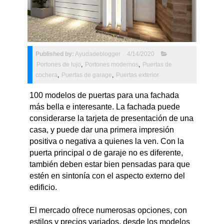
Published by:
Ayudadeblogger
4/14/2020
Portones de lujo
,
Portones modernos
,
Puertas de
cochera
,
Puertas de garage
,
Puertas exterior
100 modelos de puertas para una fachada
más bella e interesante. La fachada puede
considerarse la tarjeta de presentación de una
casa, y puede dar una primera impresión
positiva o negativa a quienes la ven. Con la
puerta principal o de garaje no es diferente,
también deben estar bien pensadas para que
estén en sintonía con el aspecto externo del
edificio.
El mercado ofrece numerosas opciones, con
estilos y precios variados, desde los modelos